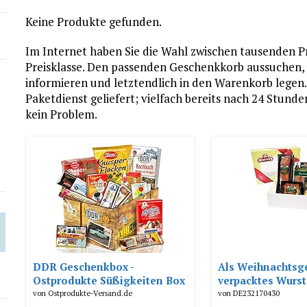
Keine Produkte gefunden.
Im Internet haben Sie die Wahl zwischen tausenden Pr
Preisklasse. Den passenden Geschenkkorb aussuchen, i
informieren und letztendlich in den Warenkorb legen
Paketdienst geliefert; vielfach bereits nach 24 Stund
kein Problem.
DDR Geschenkbox -
Als Weihnachtsg
Ostprodukte Süßigkeiten Box
verpacktes Wurs
mit Zetti Knusperflocken,
von Ostprodukte-Versand.de
von DE232170430