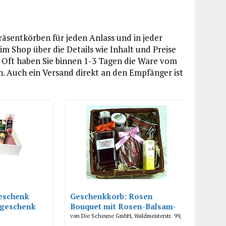
äsentkörben für jeden Anlass und in jeder
m Shop über die Details wie Inhalt und Preise
. Oft haben Sie binnen 1-3 Tagen die Ware vom
en. Auch ein Versand direkt an den Empfänger ist
eschenk
Geschenkkorb: Rosen
tgeschenk
Bouquet mit Rosen-Balsam-
Essig, Rosensalz, Rosen-
von Die Scheune GmbH, Waldmeisterstr. 99,
80935 München