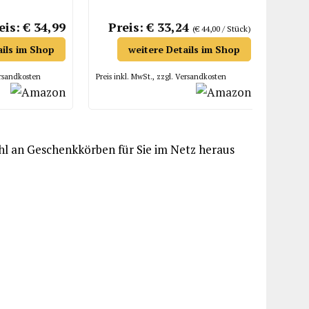
Marmelade, Schokolade mit
Rosenblüten
eis: € 34,99
Preis: € 33,24
(€ 44,00 / Stück)
ails im Shop
weitere Details im Shop
ersandkosten
Preis inkl. MwSt., zzgl. Versandkosten
hl an Geschenkkörben für Sie im Netz heraus