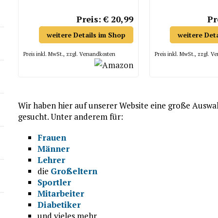
Halloren-Kugeln, Viba
Nougat Stange uvm.
Preis: € 20,99
Pr
weitere Details im Shop
weitere Det
Preis inkl. MwSt., zzgl. Versandkosten
Preis inkl. MwSt., zzgl. V
Wir haben hier auf unserer Website eine große Auswa
gesucht. Unter anderem für:
Frauen
Männer
Lehrer
die
Großeltern
Sportler
Mitarbeiter
Diabetiker
und vieles mehr