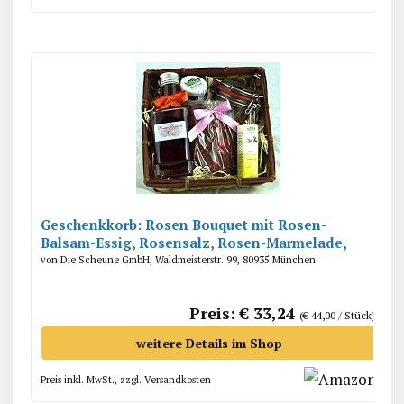
Geschenkkorb: Rosen Bouquet mit Rosen-
Balsam-Essig, Rosensalz, Rosen-Marmelade,
Schokolade mit Rosenblüten
von Die Scheune GmbH, Waldmeisterstr. 99, 80935 München
Preis: € 33,24
(€ 44,00 / Stück)
weitere Details im Shop
Preis inkl. MwSt., zzgl. Versandkosten