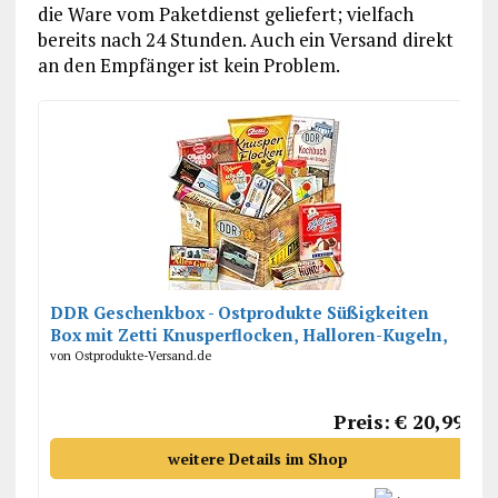
die Ware vom Paketdienst geliefert; vielfach
bereits nach 24 Stunden. Auch ein Versand direkt
an den Empfänger ist kein Problem.
DDR Geschenkbox - Ostprodukte Süßigkeiten
Box mit Zetti Knusperflocken, Halloren-Kugeln,
Viba Nougat Stange uvm.
von Ostprodukte-Versand.de
Preis: € 20,99
weitere Details im Shop