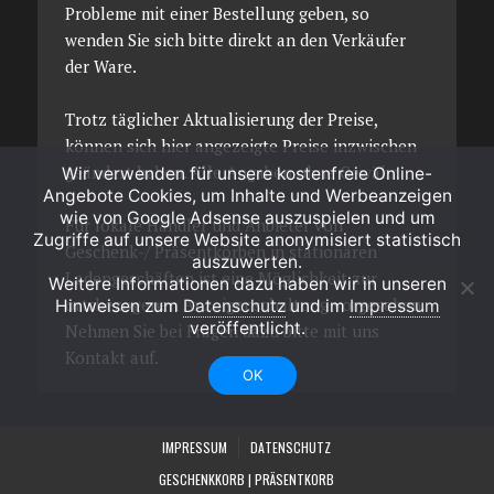
Probleme mit einer Bestellung geben, so
wenden Sie sich bitte direkt an den Verkäufer
der Ware.
Trotz täglicher Aktualisierung der Preise,
können sich hier angezeigte Preise inzwischen
geändert haben. Alle Angaben ohne Gewähr.
Wir verwenden für unsere kostenfreie Online-
Angebote Cookies, um Inhalte und Werbeanzeigen
wie von Google Adsense auszuspielen und um
Für lokale Händler und Anbieter von
Zugriffe auf unsere Website anonymisiert statistisch
Geschenk-/ Präsentkörben in stationären
auszuwerten.
Ladengeschäften ist eine Möglichkeit zur
Weitere Informationen dazu haben wir in unseren
ortsbezogenen Anzeigenschaltung vorgesehen.
Hinweisen zum
Datenschutz
und im
Impressum
veröffentlicht.
Nehmen Sie bei Fragen dazu bitte mit uns
Kontakt auf.
OK
IMPRESSUM
DATENSCHUTZ
GESCHENKKORB | PRÄSENTKORB