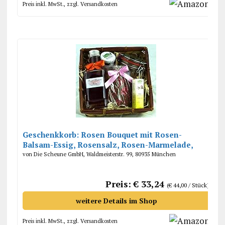
Preis inkl. MwSt., zzgl. Versandkosten
Geschenkkorb: Rosen Bouquet mit Rosen-
Balsam-Essig, Rosensalz, Rosen-Marmelade,
Schokolade mit Rosenblüten
von Die Scheune GmbH, Waldmeisterstr. 99, 80935 München
Preis: € 33,24
(€ 44,00 / Stück)
weitere Details im Shop
Preis inkl. MwSt., zzgl. Versandkosten