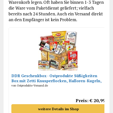
Warenkorb legen. Oft haben Sie binnen 1-3 Tagen
die Ware vom Paketdienst geliefert; vielfach
bereits nach 24 Stunden. Auch ein Versand direkt
an den Empfänger ist kein Problem.
DDR Geschenkbox - Ostprodukte Süßigkeiten
Box mit Zetti Knusperflocken, Halloren-Kugeln,
Viba Nougat Stange uvm.
von Ostprodukte-Versand.de
Preis: € 20,99
weitere Details im Shop