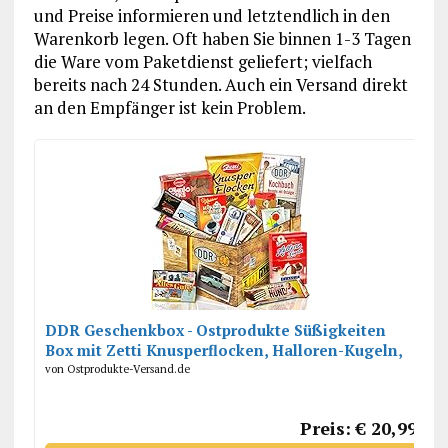
und Preise informieren und letztendlich in den
Warenkorb legen. Oft haben Sie binnen 1-3 Tagen
die Ware vom Paketdienst geliefert; vielfach
bereits nach 24 Stunden. Auch ein Versand direkt
an den Empfänger ist kein Problem.
DDR Geschenkbox - Ostprodukte Süßigkeiten
Box mit Zetti Knusperflocken, Halloren-Kugeln,
Viba Nougat Stange uvm.
von Ostprodukte-Versand.de
Preis: € 20,99