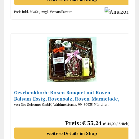
Preis inkl. MwSt., zzgl. Versandkosten
Geschenkkorb: Rosen Bouquet mit Rosen-
Balsam-Essig, Rosensalz, Rosen-Marmelade,
Schokolade mit Rosenblüten
von Die Scheune GmbH, Waldmeisterstr. 99, 80935 München
Preis: € 33,24
(€ 44,00 / Stück)
weitere Details im Shop