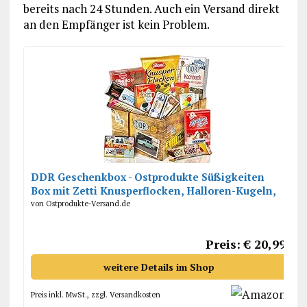
bereits nach 24 Stunden. Auch ein Versand direkt
an den Empfänger ist kein Problem.
DDR Geschenkbox - Ostprodukte Süßigkeiten
Box mit Zetti Knusperflocken, Halloren-Kugeln,
Viba Nougat Stange uvm.
von Ostprodukte-Versand.de
Preis: € 20,99
weitere Details im Shop
Preis inkl. MwSt., zzgl. Versandkosten