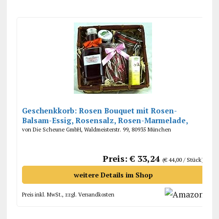
Geschenkkorb: Rosen Bouquet mit Rosen-
Balsam-Essig, Rosensalz, Rosen-Marmelade,
Schokolade mit Rosenblüten
von Die Scheune GmbH, Waldmeisterstr. 99, 80935 München
Preis: € 33,24
(€ 44,00 / Stück)
weitere Details im Shop
Preis inkl. MwSt., zzgl. Versandkosten