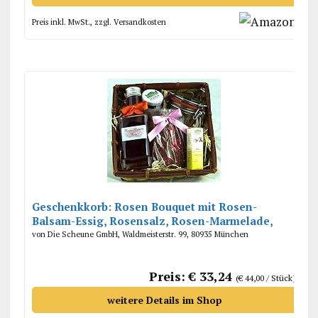
Preis inkl. MwSt., zzgl. Versandkosten
Geschenkkorb: Rosen Bouquet mit Rosen-
Balsam-Essig, Rosensalz, Rosen-Marmelade,
Schokolade mit Rosenblüten
von Die Scheune GmbH, Waldmeisterstr. 99, 80935 München
Preis: € 33,24
(€ 44,00 / Stück)
weitere Details im Shop