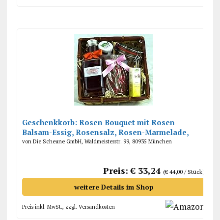
Geschenkkorb: Rosen Bouquet mit Rosen-
Balsam-Essig, Rosensalz, Rosen-Marmelade,
Schokolade mit Rosenblüten
von Die Scheune GmbH, Waldmeisterstr. 99, 80935 München
Preis: € 33,24
(€ 44,00 / Stück)
weitere Details im Shop
Preis inkl. MwSt., zzgl. Versandkosten