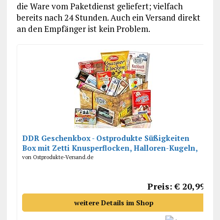
die Ware vom Paketdienst geliefert; vielfach
bereits nach 24 Stunden. Auch ein Versand direkt
an den Empfänger ist kein Problem.
DDR Geschenkbox - Ostprodukte Süßigkeiten
Box mit Zetti Knusperflocken, Halloren-Kugeln,
Viba Nougat Stange uvm.
von Ostprodukte-Versand.de
Preis: € 20,99
weitere Details im Shop