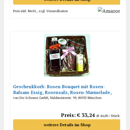
Preis inkl. MwSt., zzgl. Versandkosten
Geschenkkorb: Rosen Bouquet mit Rosen-
Balsam-Essig, Rosensalz, Rosen-Marmelade,
Schokolade mit Rosenblüten
von Die Scheune GmbH, Waldmeisterstr. 99, 80935 München
Preis: € 33,24
(€ 44,00 / Stück)
weitere Details im Shop