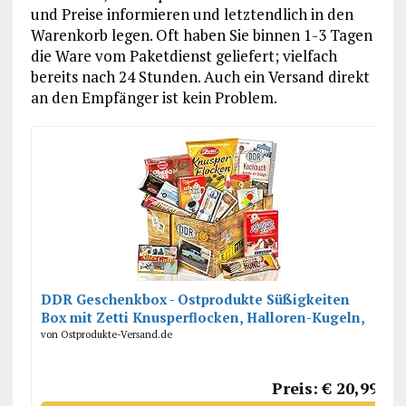
und Preise informieren und letztendlich in den
Warenkorb legen. Oft haben Sie binnen 1-3 Tagen
die Ware vom Paketdienst geliefert; vielfach
bereits nach 24 Stunden. Auch ein Versand direkt
an den Empfänger ist kein Problem.
DDR Geschenkbox - Ostprodukte Süßigkeiten
Box mit Zetti Knusperflocken, Halloren-Kugeln,
Viba Nougat Stange uvm.
von Ostprodukte-Versand.de
Preis: € 20,99